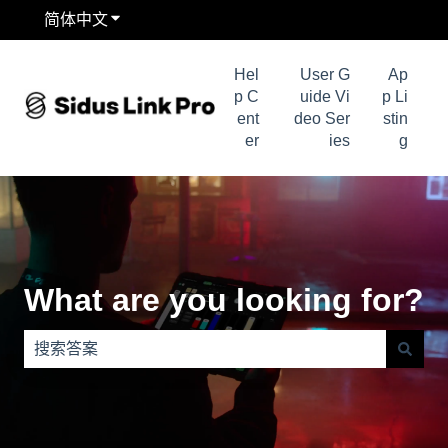
简体中文
显示翻译的子菜单
Hel
User G
Ap
p C
uide Vi
p Li
ent
deo Ser
stin
er
ies
g
What are you looking for?
没有建议，因为搜索字段为空。